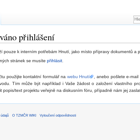
áno přihlášení
igace
,
hledání
uží pouze k interním potřebám Hnutí, jako místo přípravy dokumentů a p
jiných stránek se musíte
přihlásit
.
čtu použijte kontaktní formulář na
webu Hnutí
, anebo pošlete e-mail
odu. Tím může být například i Vaše žádost o založení vlastního pr
t popis/text projektu veřejně na diskusním fóru, případně nám jej zaslat
 údajů
O TZMČR WIKI
Vyloučení odpovědnosti