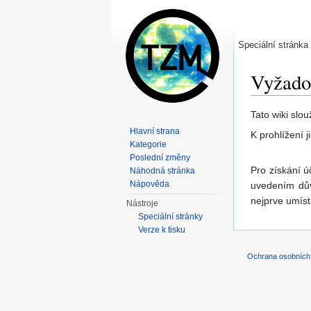
Speciální stránka
Vyžadov
Přejít na:
nav
Tato wiki slo
Hlavní strana
K prohlížení 
Kategorie
Poslední změny
Pro získání ú
Náhodná stránka
Nápověda
uvedením dův
nejprve umísti
Nástroje
Speciální stránky
Verze k tisku
Ochrana osobních